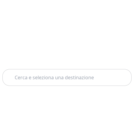
Cerca
Home
La Valletta
Tour In Barca