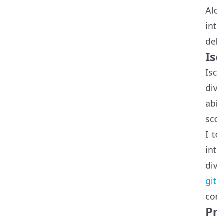
Al
in
de
Is
Is
di
ab
sc
I 
in
di
gi
con
P