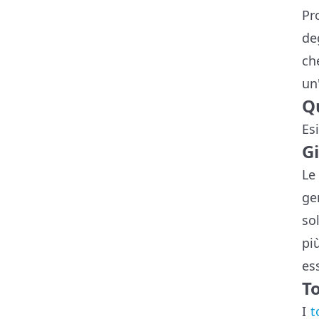
Pr
de
ch
un
Qu
Esi
Gi
Le
ge
so
pi
es
To
I
t