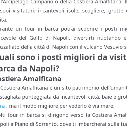
ll'Arcipelago Campano o della Costiera Amalfitana. I
 suoi visitatori: incantevoli isole, scogliere, grott
ita.
rante un tour in barca potrai scoprire i posti mig
acevole del Golfo di Napoli, divertirti nuotando 
zzafiato della città di Napoli con il vulcano Vesuvio 
uali sono i posti migliori da vis
arca da Napoli?
ostiera Amalfitana
 Costiera Amalfitana è un sito patrimonio dell'uma
stagliata punteggiata da incantevoli città, baie e grott
rra
, ma il modo migliore per vederlo è via mare.
lti tour in barca si dirigono verso la Costiera Amalfi
poli a Piano di Sorrento, dove ti imbarcherai sulla tu