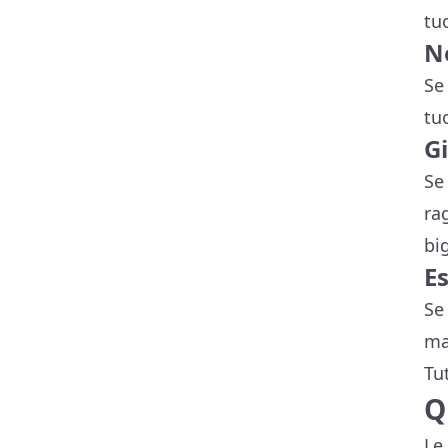
tu
N
Se
tu
Gi
Se
ra
big
Es
Se
ma
Tu
Q
Le