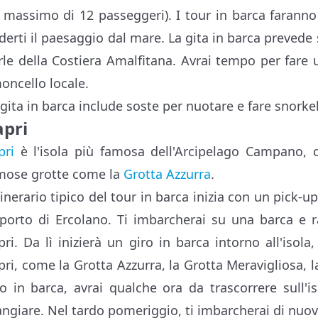
 massimo di 12 passeggeri). I tour in barca faranno 
derti il paesaggio dal mare. La gita in barca prevede 
rle della Costiera Amalfitana. Avrai tempo per fare u
moncello locale.
 gita in barca include soste per nuotare e fare snorkeli
apri
pri
è l'isola più famosa dell'Arcipelago Campano, c
mose grotte come la
Grotta Azzurra
.
itinerario tipico del tour in barca inizia con un pick-
 porto di Ercolano. Ti imbarcherai su una barca e 
pri. Da lì inizierà un giro in barca intorno all'isola
pri, come la Grotta Azzurra, la Grotta Meravigliosa, l
ro in barca, avrai qualche ora da trascorrere sull'i
ngiare. Nel tardo pomeriggio, ti imbarcherai di nuov