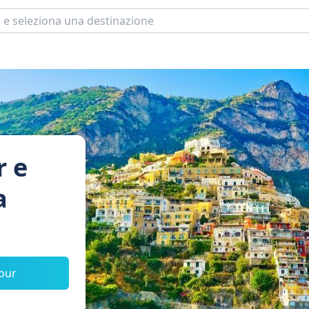
r e
a
tour