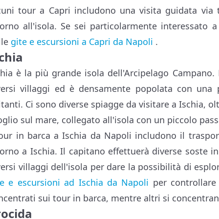
cuni tour a Capri includono una visita guidata via 
torno all'isola. Se sei particolarmente interessato 
lle
gite e escursioni a Capri da Napoli
.
chia
chia è la più grande isola dell'Arcipelago Campano.
versi villaggi ed è densamente popolata con una 
itanti. Ci sono diverse spiagge da visitare a Ischia, o
oglio sul mare, collegato all'isola con un piccolo pa
tour in barca a Ischia da Napoli includono il traspor
torno a Ischia. Il capitano effettuerà diverse soste i
versi villaggi dell'isola per dare la possibilità di esp
te e escursioni ad Ischia da Napoli
per controllare 
centrati sui tour in barca, mentre altri si concentrano 
rocida