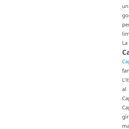
un
go
pe
li
La
C
Ca
fa
L'
al
Ca
Ca
gi
ma