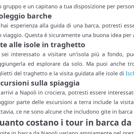
o gruppo e un capitano a tua disposizione per personal
oleggio barche
 hai esperienza alla guida di una barca, potresti ess
o viaggio. Questa è sicuramente una buona idea per av
te alle isole in traghetto
 sei interessato a visitare un'isola più a fondo, pu
ggiungerla ed esplorare da solo. Ma puoi anche tro
lietti del traghetto e la visita guidata alle isole di
Isc
cursioni sulla spiaggia
 arrivi a Napoli in crociera, potresti essere interessa
ggior parte delle escursioni a terra include la visita
ttavia, ce ne sono alcune che includono gite in barca 
uanto costano i tour in barca da
 gite in barca da Napoli variano ampiamente nel prez