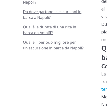
de
Napoli?
ai
Da dove partono le escursioni in
vis
barca a Napoli?
Du
Qual è la durata di una gita in
pi
barca da Amalfi?
mo
Qual è il periodo migliore per
Q
un'escursione in barca da Napoli?
b
C
La
fra
te
Mo
Na