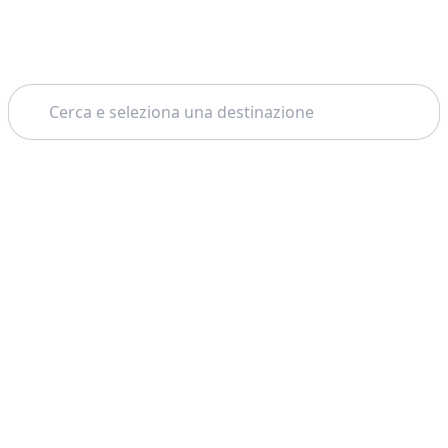
Cerca
Home
Marrakech
Voli In Mongolfiera
Tema: