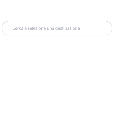
Cerca
Home
Istanbul
Cappadocia
Tema: