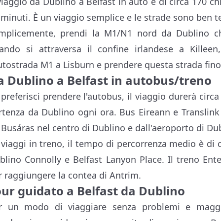
 viaggio da Dublino a Belfast in auto è di circa 170 c
 minuti. È un viaggio semplice e le strade sono ben t
mplicemente, prendi la M1/N1 nord da Dublino che
ando si attraversa il confine irlandese a Killee
autostrada M1 a Lisburn e prendere questa strada fino 
a Dublino a Belfast in autobus/treno
 preferisci prendere l'autobus, il viaggio durerà circ
rtenza da Dublino ogni ora. Bus Eireann e Translink
 Busáras nel centro di Dublino e dall'aeroporto di Dub
 viaggi in treno, il tempo di percorrenza medio è di c
blino Connolly e Belfast Lanyon Place. Il treno Ente
r raggiungere la contea di Antrim.
our guidato a Belfast da Dublino
r un modo di viaggiare senza problemi e maggio