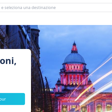
oni,
tour