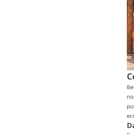
C
Be
no
pu
ecc
Da