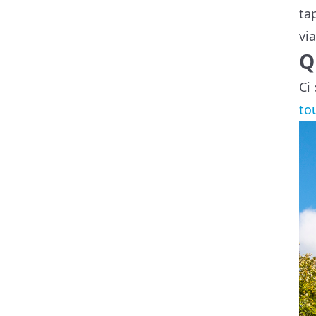
ta
vi
Q
Ci 
to