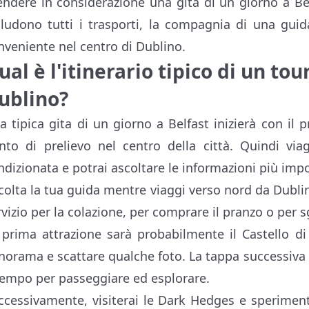
endere in considerazione una gita di un giorno a Be
cludono tutti i trasporti, la compagnia di una gui
nveniente nel centro di Dublino.
ual è l'itinerario tipico di un tou
ublino?
a tipica gita di un giorno a Belfast inizierà con il
nto di prelievo nel centro della città. Quindi v
ndizionata e potrai ascoltare le informazioni più imp
colta la tua guida mentre viaggi verso nord da Dublin
rvizio per la colazione, per comprare il pranzo o per 
 prima attrazione sarà probabilmente il Castello di
norama e scattare qualche foto. La tappa successiva 
 tempo per passeggiare ed esplorare.
ccessivamente, visiterai le Dark Hedges e sperimenter