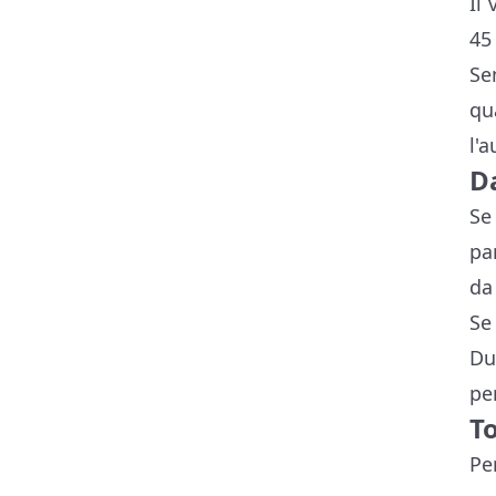
Il
45
Se
qu
l'
D
Se
pa
da
Se
Du
pe
T
Pe