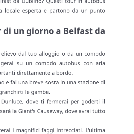
lfast da Dublino? Questi tour in autobus
da locale esperta e partono da un punto
r di un giorno a Belfast da
 prelievo dal tuo alloggio o da un comodo
iaggerai su un comodo autobus con aria
ortanti direttamente a bordo.
o e fai una breve sosta in una stazione di
sgranchirti le gambe.
 Dunluce, dove ti fermerai per goderti il
sarà la Giant's Causeway, dove avrai tutto
ai i magnifici faggi intrecciati. L'ultima