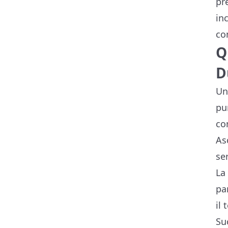
pr
in
co
Q
D
Un
pu
co
As
se
La
pa
il
Su