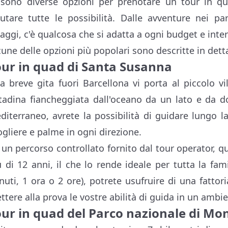
 sono diverse opzioni per prenotare un tour in qu
lutare tutte le possibilità. Dalle avventure nei par
llaggi, c'è qualcosa che si adatta a ogni budget e inte
cune delle opzioni più popolari sono descritte in detta
our in quad di Santa Susanna
a breve gita fuori Barcellona vi porta al piccolo v
ttadina fiancheggiata dall'oceano da un lato e da d
diterraneo, avrete la possibilità di guidare lungo la
ogliere e palme in ogni direzione.
 un percorso controllato fornito dal tour operator, 
ù di 12 anni, il che lo rende ideale per tutta la fam
nuti, 1 ora o 2 ore), potrete usufruire di una fattori
ttere alla prova le vostre abilità di guida in un ambie
our in quad del Parco nazionale di Mo