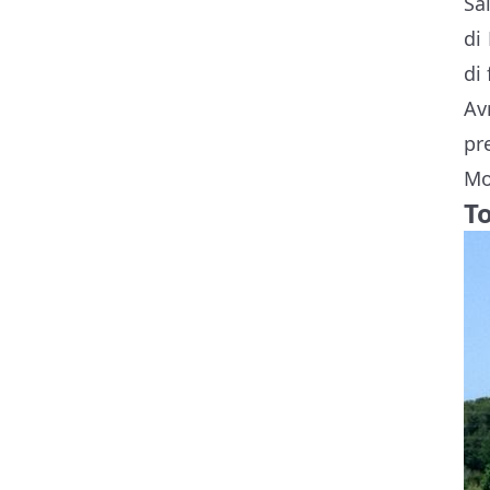
Sa
di
di
Av
pr
Mo
T