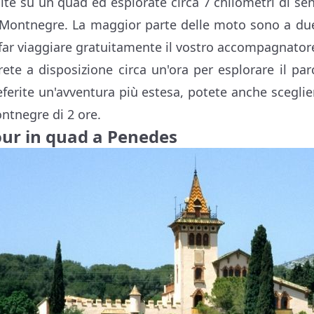
lite su un quad ed esplorate circa 7 chilometri di sen
 Montnegre. La maggior parte delle moto sono a due 
 far viaggiare gratuitamente il vostro accompagnator
rete a disposizione circa un'ora per esplorare il parc
eferite un'avventura più estesa, potete anche scegli
ntnegre di 2 ore.
our in quad a Penedes