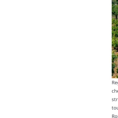
Re
ch
st
to
Ros