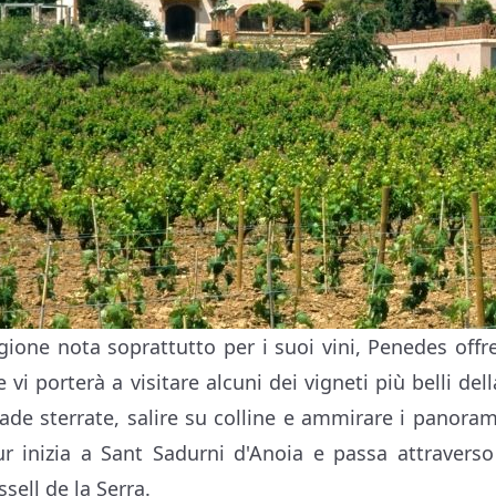
gione nota soprattutto per i suoi vini, Penedes off
e vi porterà a visitare alcuni dei vigneti più belli del
rade sterrate, salire su colline e ammirare i panora
ur inizia a Sant Sadurni d'Anoia e passa attraverso
sell de la Serra.