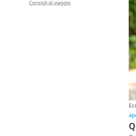
Consigli di viaggio
Ec
ap
Q