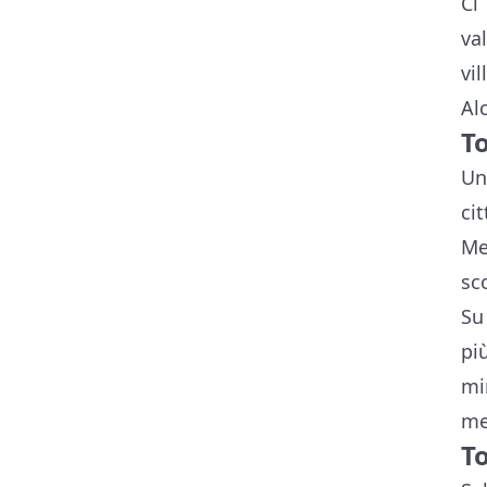
Ci
va
vi
Al
T
Un
ci
Me
sc
Su
pi
mi
me
T