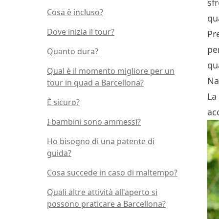
sf
Cosa è incluso?
qu
Dove inizia il tour?
Pr
pe
Quanto dura?
qu
Qual è il momento migliore per un
Na
tour in quad a Barcellona?
La
È sicuro?
ac
I bambini sono ammessi?
Ho bisogno di una patente di
guida?
Cosa succede in caso di maltempo?
Quali altre attività all'aperto si
possono praticare a Barcellona?