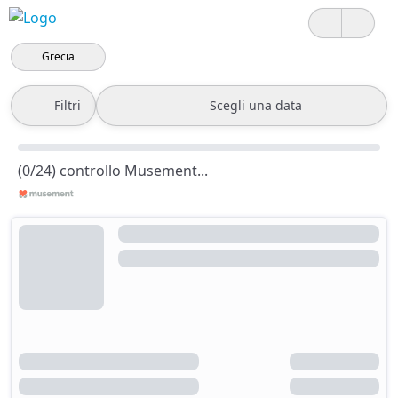
Grecia
Filtri
Scegli una data
(0/24) controllo Musement...