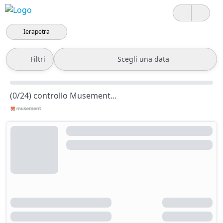
Ierapetra
Filtri
Scegli una data
(0/24) controllo Musement...