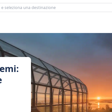
emi:
e