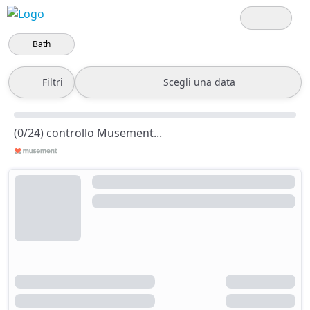
Bath
Filtri
Scegli una data
(0/24) controllo Musement...