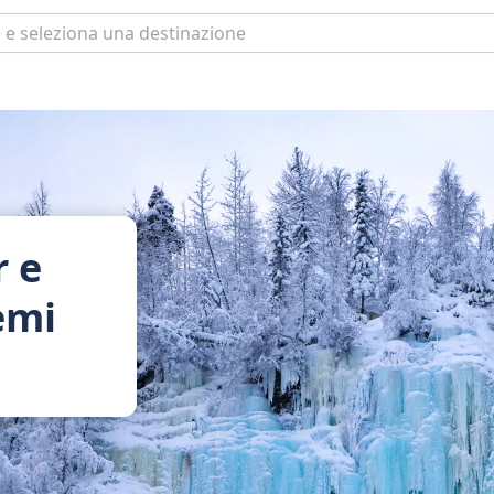
r e
emi