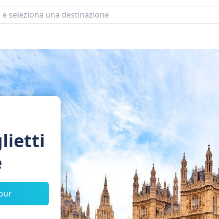
lietti
e
tour