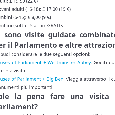
lti: £ 19,50 (22 €)
vani adulti (16-18): £ 17,00 (19 €)
bini (5-15): £ 8,00 (9 €)
mbini (sotto i 5 anni): GRATIS
i sono visite guidate combinate
er il Parlamento e altre attrazio
, puoi considerare le due seguenti opzioni:
uses of Parliament + Westminster Abbey
: Goditi d
 sola visita.
uses of Parliament + Big Ben
: Viaggia attraverso il
numenti più importanti.
ale la pena fare una visita 
arliament?