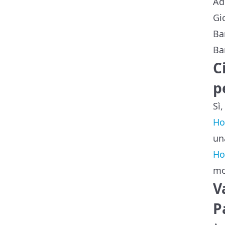
Adu
Gio
Bam
Ba
C
p
Sì
Ho
una
Ho
mo
V
P