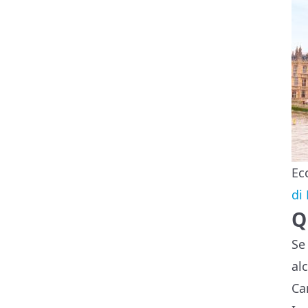
Ec
di
Q
Se
al
Ca