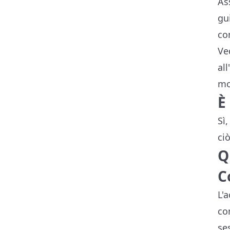
As
gu
co
Ve
al
mo
È
Sì
ci
Q
C
L'
co
se