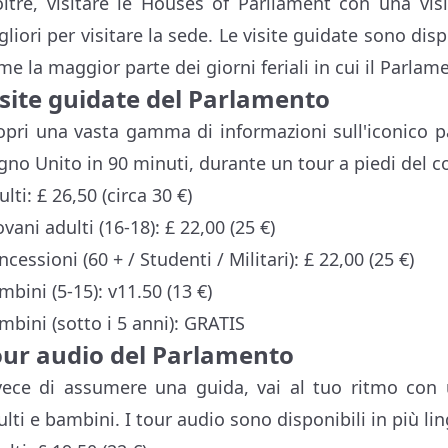
oltre, visitare le Houses of Parliament con una vi
gliori per visitare la sede. Le visite guidate sono disp
me la maggior parte dei giorni feriali in cui il Parlam
isite guidate del Parlamento
opri una vasta gamma di informazioni sull'iconico p
gno Unito in 90 minuti, durante un tour a piedi del 
lti: £ 26,50 (circa 30 €)
vani adulti (16-18): £ 22,00 (25 €)
cessioni (60 + / Studenti / Militari): £ 22,00 (25 €)
mbini (5-15): v11.50 (13 €)
mbini (sotto i 5 anni): GRATIS
our audio del Parlamento
vece di assumere una guida, vai al tuo ritmo con 
ulti e bambini. I tour audio sono disponibili in più li