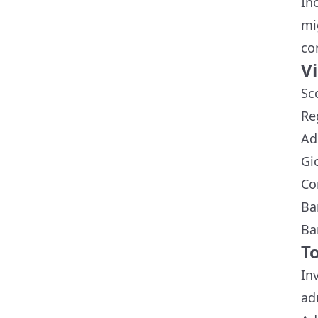
In
mi
co
V
Sc
Re
Adu
Gio
Con
Ba
Ba
T
In
ad