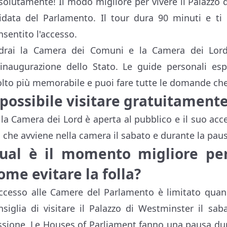
solutamente! Il modo migliore per vivere il Palazzo
idata del Parlamento. Il tour dura 90 minuti e ti
nsentito l'accesso.
drai la Camera dei Comuni e la Camera dei Lord,
l'inaugurazione dello Stato. Le guide personali es
lto più memorabile e puoi fare tutte le domande che
 possibile visitare gratuitament
, la Camera dei Lord è aperta al pubblico e il suo acc
ò che avviene nella camera il sabato e durante la paus
ual è il momento migliore per
ome evitare la folla?
accesso alle Camere del Parlamento è limitato quand
nsiglia di visitare il Palazzo di Westminster il sa
ssione. Le Houses of Parliament fanno una pausa dur