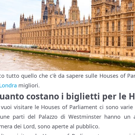
co tutto quello che c'è da sapere sulle Houses of P
 Londra
migliori.
uanto costano i biglietti per le
 vuoi visitare le Houses of Parliament ci sono varie 
cune parti del Palazzo di Westminster hanno un a
mera dei Lord, sono aperte al pubblico.