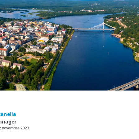
canella
anager
 22 novembre 2023