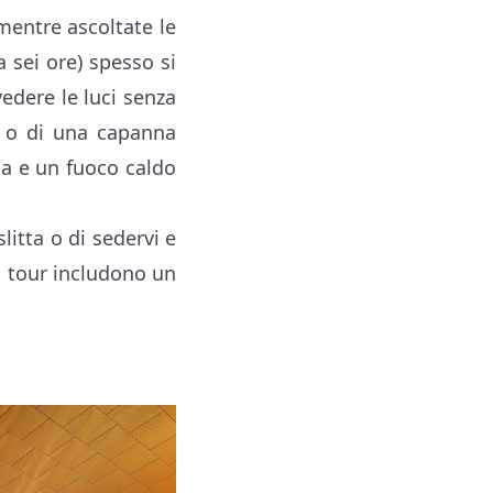
 mentre ascoltate le
a sei ore) spesso si
edere le luci senza
a o di una capanna
da e un fuoco caldo
itta o di sedervi e
ni tour includono un