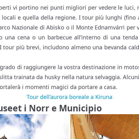
perti vi portino nei punti migliori per vedere le luci,
 locali e quella della regione. I tour più lunghi (fino 
Parco Nazionale di Abisko o il Monte Ednamvárri per v
o una cena o un barbecue all’interno di una tend
 I tour più brevi, includono almeno una bevanda cal
 grado di raggiungere la vostra destinazione in motosl
slitta trainata da husky nella natura selvaggia. Alcu
rtalerà i momenti magici da portare a casa.
Tour dell’aurora boreale a Kiruna
seet i Norr e Municipio