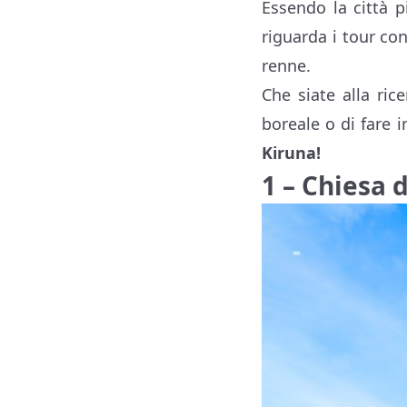
Essendo la città p
riguarda i tour con 
renne.
Che siate alla ric
boreale o di fare i
Kiruna!
1 – Chiesa 